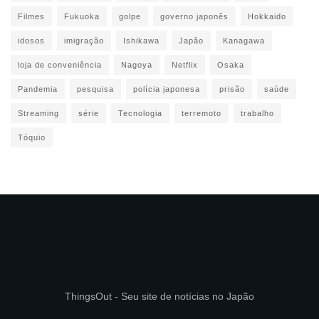
Filmes
Fukuoka
golpe
governo japonês
Hokkaido
idosos
imigração
Ishikawa
Japão
Kanagawa
loja de conveniência
Nagoya
Netflix
Osaka
Pandemia
pesquisa
polícia japonesa
prisão
saúde
Streaming
série
Tecnologia
terremoto
trabalho
Tóquio
ThingsOut - Seu site de notícias no Japão