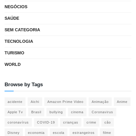
NEGÓCIOS
SAÚDE
SEM CATEGORIA
TECNOLOGIA
TURISMO
WORLD
Browse by Tags
acidente
Aichi
Amazon Prime Video
Animação
Anime
Apple Tv
Brasil
bullying
cinema
Coronavirus
coronavírus
COVID-19
crianças
crime
cão
Disney
economia
escola
estrangeiros
filme