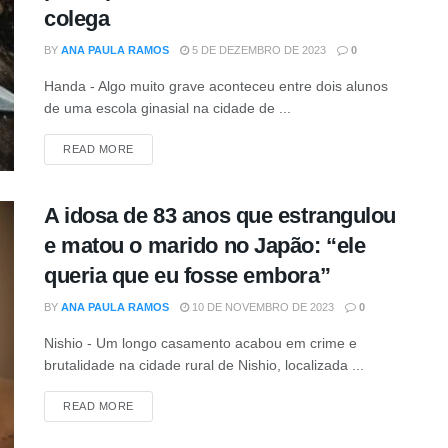
colega
BY
ANA PAULA RAMOS
5 DE DEZEMBRO DE 2023
0
Handa - Algo muito grave aconteceu entre dois alunos
de uma escola ginasial na cidade de ...
DETAILS
READ MORE
A idosa de 83 anos que estrangulou
e matou o marido no Japão: “ele
queria que eu fosse embora”
BY
ANA PAULA RAMOS
10 DE NOVEMBRO DE 2023
0
Nishio - Um longo casamento acabou em crime e
brutalidade na cidade rural de Nishio, localizada ...
DETAILS
READ MORE