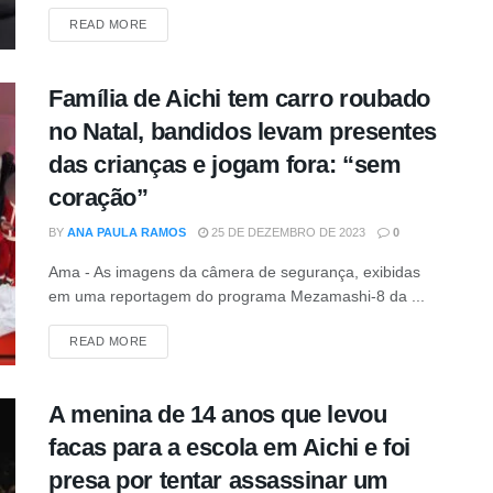
DETAILS
READ MORE
Família de Aichi tem carro roubado
no Natal, bandidos levam presentes
das crianças e jogam fora: “sem
coração”
BY
ANA PAULA RAMOS
25 DE DEZEMBRO DE 2023
0
Ama - As imagens da câmera de segurança, exibidas
em uma reportagem do programa Mezamashi-8 da ...
DETAILS
READ MORE
A menina de 14 anos que levou
facas para a escola em Aichi e foi
presa por tentar assassinar um