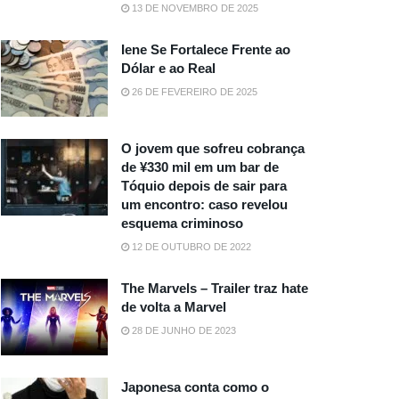
13 DE NOVEMBRO DE 2025
Iene Se Fortalece Frente ao
Dólar e ao Real
26 DE FEVEREIRO DE 2025
O jovem que sofreu cobrança
de ¥330 mil em um bar de
Tóquio depois de sair para
um encontro: caso revelou
esquema criminoso
12 DE OUTUBRO DE 2022
The Marvels – Trailer traz hate
de volta a Marvel
28 DE JUNHO DE 2023
Japonesa conta como o