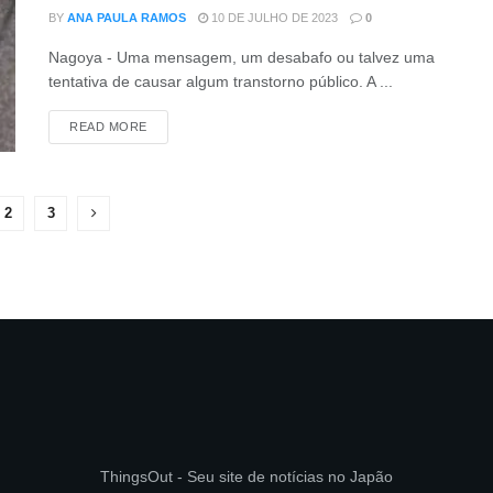
BY
ANA PAULA RAMOS
10 DE JULHO DE 2023
0
Nagoya - Uma mensagem, um desabafo ou talvez uma
tentativa de causar algum transtorno público. A ...
DETAILS
READ MORE
2
3
ThingsOut - Seu site de notícias no Japão