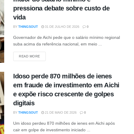
pressiona debate sobre custo de
vida
BY
THINGSOUT
31 DE JULHO DE 2026
0
Governador de Aichi pede que o salário mínimo regional
suba acima da referência nacional, em meio ...
DETAILS
READ MORE
Idoso perde 870 milhões de ienes
em fraude de investimento em Aichi
e expõe risco crescente de golpes
digitais
BY
THINGSOUT
21 DE MAIO DE 2026
0
Um idoso perdeu 870 milhões de ienes em Aichi após
cair em golpe de investimento iniciado ...