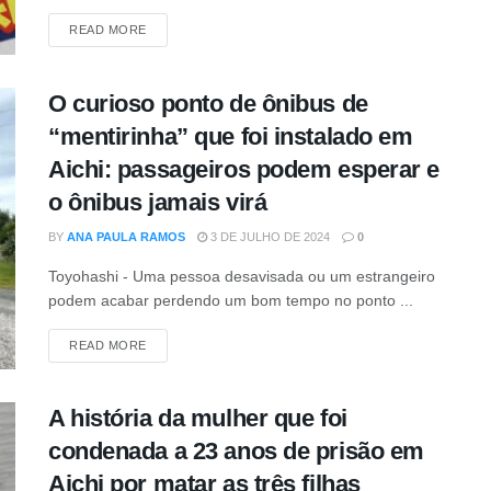
DETAILS
READ MORE
O curioso ponto de ônibus de
“mentirinha” que foi instalado em
Aichi: passageiros podem esperar e
o ônibus jamais virá
BY
ANA PAULA RAMOS
3 DE JULHO DE 2024
0
Toyohashi - Uma pessoa desavisada ou um estrangeiro
podem acabar perdendo um bom tempo no ponto ...
DETAILS
READ MORE
A história da mulher que foi
condenada a 23 anos de prisão em
Aichi por matar as três filhas