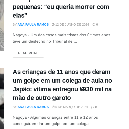
pequenas: “eu queria morrer com
elas”
BY
ANA PAULA RAMOS
12 DE JUNHO DE 2024
0
Nagoya - Um dos casos mais tristes dos últimos anos
teve um desfecho no Tribunal de ...
DETAILS
READ MORE
As crianças de 11 anos que deram
um golpe em um colega de aula no
Japão: vítima entregou ¥930 mil na
mão de outro garoto
BY
ANA PAULA RAMOS
5 DE MARÇO DE 2024
0
Nagoya - Algumas crianças entre 11 e 12 anos
conseguiram dar um golpe em um colega ...