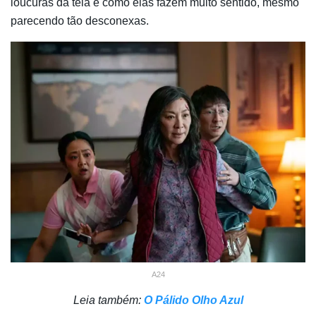
loucuras da tela e como elas fazem muito sentido, mesmo
parecendo tão desconexas.
A24
Leia também:
O Pálido Olho Azul