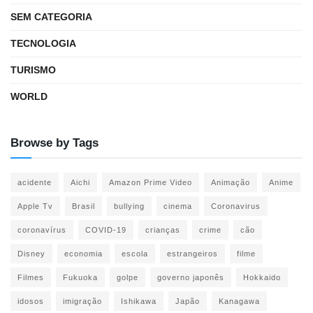
SEM CATEGORIA
TECNOLOGIA
TURISMO
WORLD
Browse by Tags
acidente
Aichi
Amazon Prime Video
Animação
Anime
Apple Tv
Brasil
bullying
cinema
Coronavirus
coronavírus
COVID-19
crianças
crime
cão
Disney
economia
escola
estrangeiros
filme
Filmes
Fukuoka
golpe
governo japonês
Hokkaido
idosos
imigração
Ishikawa
Japão
Kanagawa