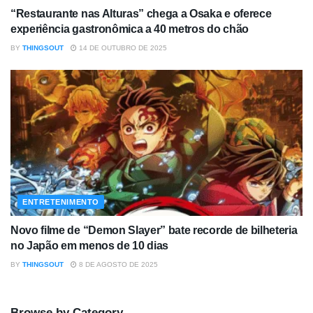
“Restaurante nas Alturas” chega a Osaka e oferece
experiência gastronômica a 40 metros do chão
BY
THINGSOUT
14 DE OUTUBRO DE 2025
ENTRETENIMENTO
Novo filme de “Demon Slayer” bate recorde de bilheteria
no Japão em menos de 10 dias
BY
THINGSOUT
8 DE AGOSTO DE 2025
Browse by Category