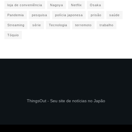
loja de conveniência
Nagoya
Netflix
Osaka
Pandemia
pesquisa
polícia japonesa
prisão
saúde
Streaming
série
Tecnologia
terremoto
trabalho
Tóquio
ThingsOut - Seu site de notícias no Japão