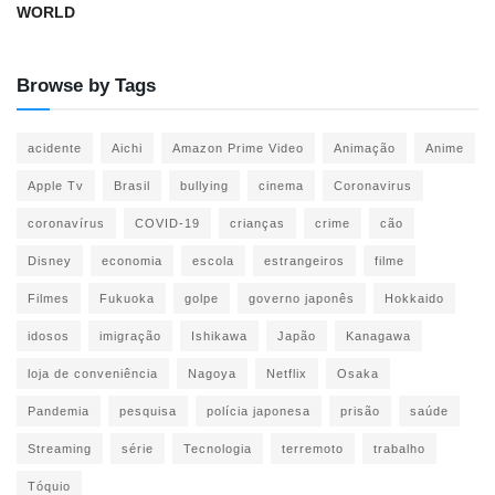
WORLD
Browse by Tags
acidente
Aichi
Amazon Prime Video
Animação
Anime
Apple Tv
Brasil
bullying
cinema
Coronavirus
coronavírus
COVID-19
crianças
crime
cão
Disney
economia
escola
estrangeiros
filme
Filmes
Fukuoka
golpe
governo japonês
Hokkaido
idosos
imigração
Ishikawa
Japão
Kanagawa
loja de conveniência
Nagoya
Netflix
Osaka
Pandemia
pesquisa
polícia japonesa
prisão
saúde
Streaming
série
Tecnologia
terremoto
trabalho
Tóquio