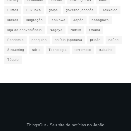
Filmes
Fukuoka
golpe
governo japonês
Hokkaido
idosos
imigração
Ishikawa
Japão
Kanagawa
loja de conveniência
Nagoya
Netflix
Osaka
Pandemia
pesquisa
polícia japonesa
prisão
saúde
Streaming
série
Tecnologia
terremoto
trabalho
Tóquio
ThingsOut - Seu site de notícias no Japão