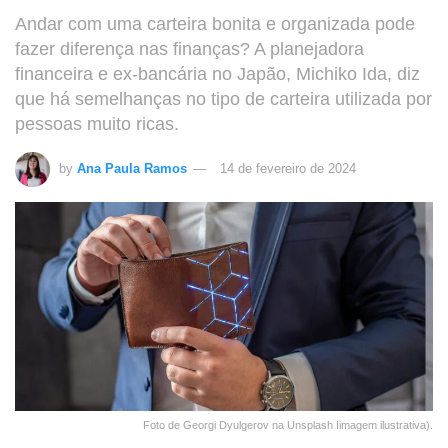
Andar com uma carteira bonita e organizada pode
fazer diferença nas finanças? A planejadora
financeira e ex-bancária no Japão, Michiko Ida, diz
que há semelhanças no tipo de carteira utilizada por
pessoas muito ricas.
by
Ana Paula Ramos
14 de fevereiro de 2024
Foto de Georgi Dyulgerov na Unsplash Iimagem ilustrativa).