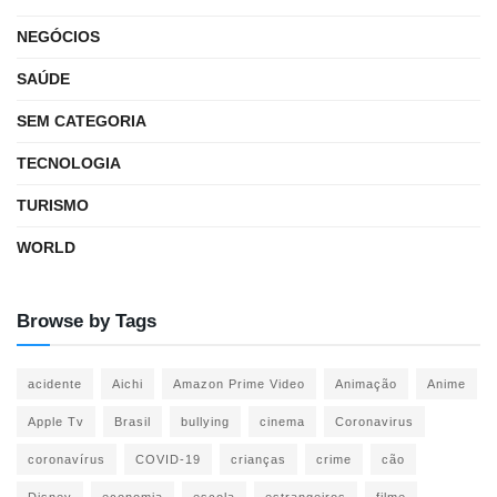
NEGÓCIOS
SAÚDE
SEM CATEGORIA
TECNOLOGIA
TURISMO
WORLD
Browse by Tags
acidente
Aichi
Amazon Prime Video
Animação
Anime
Apple Tv
Brasil
bullying
cinema
Coronavirus
coronavírus
COVID-19
crianças
crime
cão
Disney
economia
escola
estrangeiros
filme