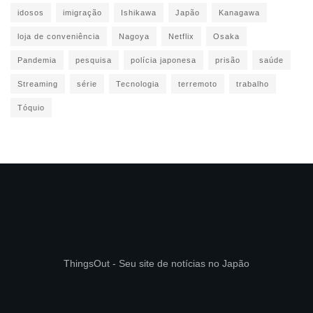
idosos
imigração
Ishikawa
Japão
Kanagawa
loja de conveniência
Nagoya
Netflix
Osaka
Pandemia
pesquisa
polícia japonesa
prisão
saúde
Streaming
série
Tecnologia
terremoto
trabalho
Tóquio
ThingsOut - Seu site de notícias no Japão