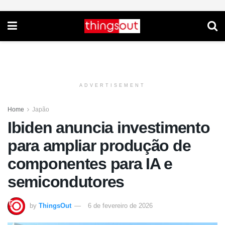
ADVERTISEMENT
Home
Japão
Ibiden anuncia investimento
para ampliar produção de
componentes para IA e
semicondutores
by
ThingsOut
6 de fevereiro de 2026