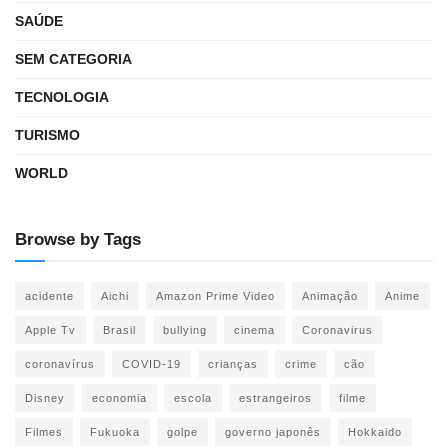
SAÚDE
SEM CATEGORIA
TECNOLOGIA
TURISMO
WORLD
Browse by Tags
acidente
Aichi
Amazon Prime Video
Animação
Anime
Apple Tv
Brasil
bullying
cinema
Coronavirus
coronavírus
COVID-19
crianças
crime
cão
Disney
economia
escola
estrangeiros
filme
Filmes
Fukuoka
golpe
governo japonês
Hokkaido