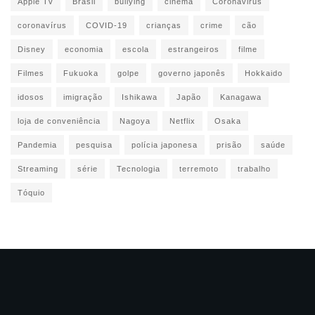
Apple Tv
Brasil
bullying
cinema
Coronavirus
coronavírus
COVID-19
crianças
crime
cão
Disney
economia
escola
estrangeiros
filme
Filmes
Fukuoka
golpe
governo japonês
Hokkaido
idosos
imigração
Ishikawa
Japão
Kanagawa
loja de conveniência
Nagoya
Netflix
Osaka
Pandemia
pesquisa
polícia japonesa
prisão
saúde
Streaming
série
Tecnologia
terremoto
trabalho
Tóquio