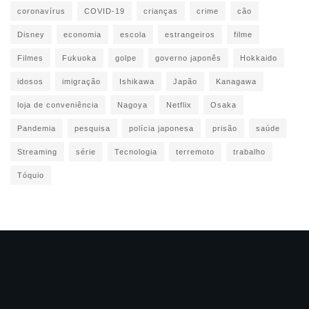
coronavírus
COVID-19
crianças
crime
cão
Disney
economia
escola
estrangeiros
filme
Filmes
Fukuoka
golpe
governo japonês
Hokkaido
idosos
imigração
Ishikawa
Japão
Kanagawa
loja de conveniência
Nagoya
Netflix
Osaka
Pandemia
pesquisa
polícia japonesa
prisão
saúde
Streaming
série
Tecnologia
terremoto
trabalho
Tóquio