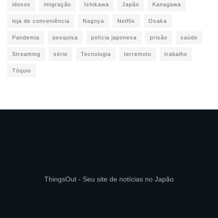
idosos
imigração
Ishikawa
Japão
Kanagawa
loja de conveniência
Nagoya
Netflix
Osaka
Pandemia
pesquisa
polícia japonesa
prisão
saúde
Streaming
série
Tecnologia
terremoto
trabalho
Tóquio
ThingsOut - Seu site de notícias no Japão