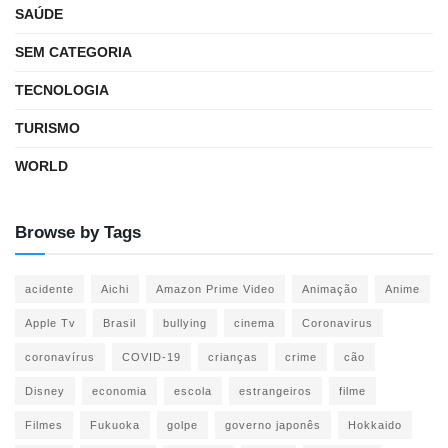
SAÚDE
SEM CATEGORIA
TECNOLOGIA
TURISMO
WORLD
Browse by Tags
acidente
Aichi
Amazon Prime Video
Animação
Anime
Apple Tv
Brasil
bullying
cinema
Coronavirus
coronavírus
COVID-19
crianças
crime
cão
Disney
economia
escola
estrangeiros
filme
Filmes
Fukuoka
golpe
governo japonês
Hokkaido