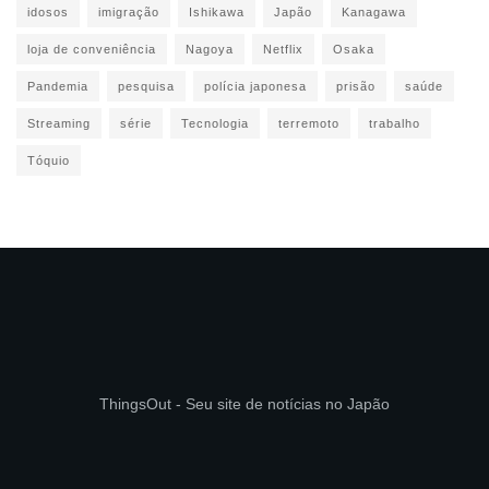
idosos
imigração
Ishikawa
Japão
Kanagawa
loja de conveniência
Nagoya
Netflix
Osaka
Pandemia
pesquisa
polícia japonesa
prisão
saúde
Streaming
série
Tecnologia
terremoto
trabalho
Tóquio
ThingsOut - Seu site de notícias no Japão