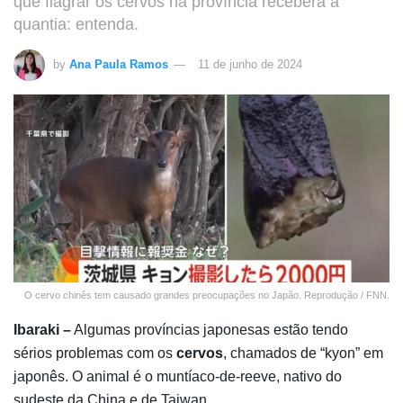
que flagrar os cervos na província receberá a
quantia: entenda.
by
Ana Paula Ramos
11 de junho de 2024
O cervo chinês tem causado grandes preocupações no Japão. Reprodução / FNN.
Ibaraki –
Algumas províncias japonesas estão tendo
sérios problemas com os
cervos
, chamados de “kyon” em
japonês. O animal é o muntíaco-de-reeve, nativo do
sudeste da China e de Taiwan.