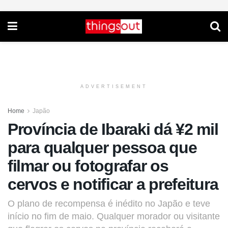
ADVERTISEMENT
Home
Japão
Província de Ibaraki dá ¥2 mil
para qualquer pessoa que
filmar ou fotografar os
cervos e notificar a prefeitura
O plano de recompensa é inédito no Japão e teve
início no fim de maio. Qualquer morador ou visitante