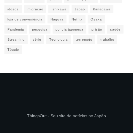
idosos
imigração
Ishikawa
Japão
Kanagawa
loja de conveniência
Nagoya
Netflix
Osaka
Pandemia
pesquisa
polícia japonesa
prisão
saúde
Streaming
série
Tecnologia
terremoto
trabalho
Tóquio
ThingsOut - Seu site de notícias no Japão