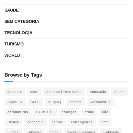
SAÚDE
SEM CATEGORIA
TECNOLOGIA
TURISMO
WORLD
Browse by Tags
acidente
Aichi
Amazon Prime Video
Animação
Anime
Apple Tv
Brasil
bullying
cinema
Coronavirus
coronavírus
COVID-19
crianças
crime
cão
Disney
economia
escola
estrangeiros
filme
Filmes
Fukuoka
golpe
governo japonês
Hokkaido