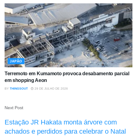
JAPÃO
Terremoto em Kumamoto provoca desabamento parcial
em shopping Aeon
BY
THINGSOUT
29 DE JULHO DE 2026
Next Post
Estação JR Hakata monta árvore com
achados e perdidos para celebrar o Natal