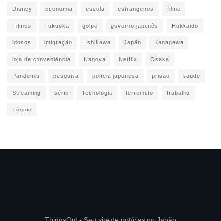
Disney
economia
escola
estrangeiros
filme
Filmes
Fukuoka
golpe
governo japonês
Hokkaido
idosos
imigração
Ishikawa
Japão
Kanagawa
loja de conveniência
Nagoya
Netflix
Osaka
Pandemia
pesquisa
polícia japonesa
prisão
saúde
Streaming
série
Tecnologia
terremoto
trabalho
Tóquio
ThingsOut - Seu site de notícias no Japão