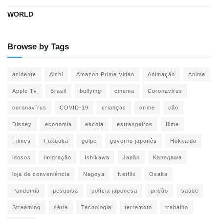
WORLD
Browse by Tags
acidente
Aichi
Amazon Prime Video
Animação
Anime
Apple Tv
Brasil
bullying
cinema
Coronavirus
coronavírus
COVID-19
crianças
crime
cão
Disney
economia
escola
estrangeiros
filme
Filmes
Fukuoka
golpe
governo japonês
Hokkaido
idosos
imigração
Ishikawa
Japão
Kanagawa
loja de conveniência
Nagoya
Netflix
Osaka
Pandemia
pesquisa
polícia japonesa
prisão
saúde
Streaming
série
Tecnologia
terremoto
trabalho