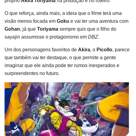
próprio
Akira Toriyama
na produção e no roteiro.
O que reforça, ainda mais, a ideia que o filme terá uma
visão menos focada em
Goku
e vai ter uma aventura com
Gohan
, já que
Toriyama
sempre quis que o filho do
sayajin assumisse o protagonismo em
DBZ
.
Um dos personagens favoritos de
Akira
, o
Picollo
, parece
que também vai ter destaque, o que permite a gente
imaginar que ele ainda pode ter rumos inesperados e
surpreendentes no futuro.