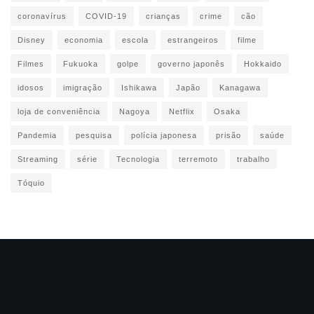
coronavírus
COVID-19
crianças
crime
cão
Disney
economia
escola
estrangeiros
filme
Filmes
Fukuoka
golpe
governo japonês
Hokkaido
idosos
imigração
Ishikawa
Japão
Kanagawa
loja de conveniência
Nagoya
Netflix
Osaka
Pandemia
pesquisa
polícia japonesa
prisão
saúde
Streaming
série
Tecnologia
terremoto
trabalho
Tóquio