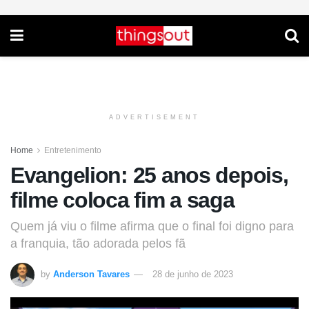
ADVERTISEMENT
Home
Entretenimento
Evangelion: 25 anos depois,
filme coloca fim a saga
Quem já viu o filme afirma que o final foi digno para
a franquia, tão adorada pelos fã
by
Anderson Tavares
28 de junho de 2023