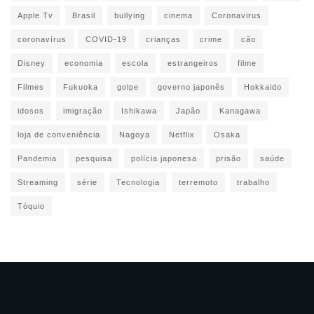
Apple Tv
Brasil
bullying
cinema
Coronavirus
coronavírus
COVID-19
crianças
crime
cão
Disney
economia
escola
estrangeiros
filme
Filmes
Fukuoka
golpe
governo japonês
Hokkaido
idosos
imigração
Ishikawa
Japão
Kanagawa
loja de conveniência
Nagoya
Netflix
Osaka
Pandemia
pesquisa
polícia japonesa
prisão
saúde
Streaming
série
Tecnologia
terremoto
trabalho
Tóquio