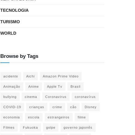
TECNOLOGIA
TURISMO
WORLD
Browse by Tags
acidente
Aichi
Amazon Prime Video
Animação
Anime
Apple Tv
Brasil
bullying
cinema
Coronavirus
coronavírus
COVID-19
crianças
crime
cão
Disney
economia
escola
estrangeiros
filme
Filmes
Fukuoka
golpe
governo japonês