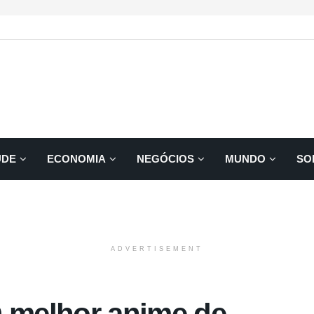
ÚDE
ECONOMIA
NEGÓCIOS
MUNDO
SO
ADVERTISEMENT
O melhor anime de