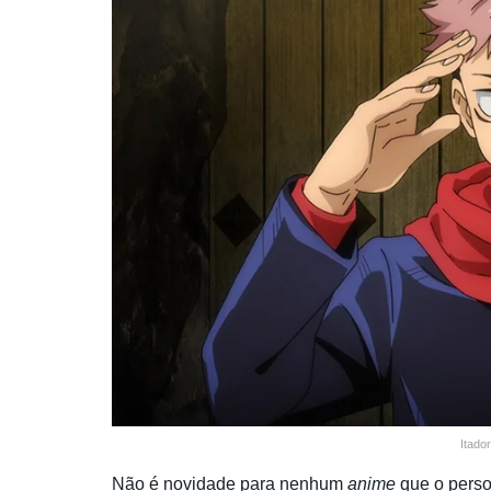
Itado
Não é novidade para nenhum
anime
que o pers