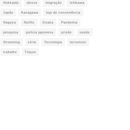
Hokkaido
idosos
imigração
Ishikawa
Japão
Kanagawa
loja de conveniência
Nagoya
Netflix
Osaka
Pandemia
pesquisa
polícia japonesa
prisão
saúde
Streaming
série
Tecnologia
terremoto
trabalho
Tóquio