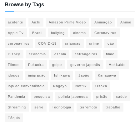
Browse by Tags
acidente
Aichi
Amazon Prime Video
Animação
Anime
Apple Tv
Brasil
bullying
cinema
Coronavirus
coronavírus
COVID-19
crianças
crime
cão
Disney
economia
escola
estrangeiros
filme
Filmes
Fukuoka
golpe
governo japonês
Hokkaido
idosos
imigração
Ishikawa
Japão
Kanagawa
loja de conveniência
Nagoya
Netflix
Osaka
Pandemia
pesquisa
polícia japonesa
prisão
saúde
Streaming
série
Tecnologia
terremoto
trabalho
Tóquio