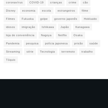
coronavírus
COVID-19
crianças
crime
cão
Disney
economia
escola
estrangeiros
filme
Filmes
Fukuoka
golpe
governo japonês
Hokkaido
idosos
imigração
Ishikawa
Japão
Kanagawa
loja de conveniência
Nagoya
Netflix
Osaka
Pandemia
pesquisa
polícia japonesa
prisão
saúde
Streaming
série
Tecnologia
terremoto
trabalho
Tóquio