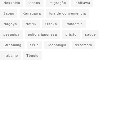
Hokkaido
idosos
imigração
Ishikawa
Japão
Kanagawa
loja de conveniência
Nagoya
Netflix
Osaka
Pandemia
pesquisa
polícia japonesa
prisão
saúde
Streaming
série
Tecnologia
terremoto
trabalho
Tóquio