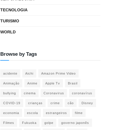
TECNOLOGIA
TURISMO
WORLD
Browse by Tags
acidente
Aichi
Amazon Prime Video
Animação
Anime
Apple Tv
Brasil
bullying
cinema
Coronavirus
coronavírus
COVID-19
crianças
crime
cão
Disney
economia
escola
estrangeiros
filme
Filmes
Fukuoka
golpe
governo japonês