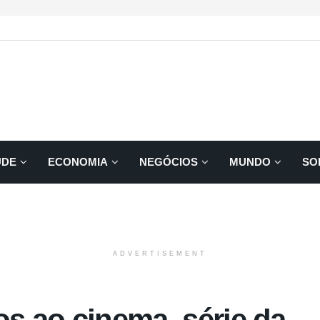
ÚDE
ECONOMIA
NEGÓCIOS
MUNDO
SO
ADVERTISEMENT
os ao cinema, série da