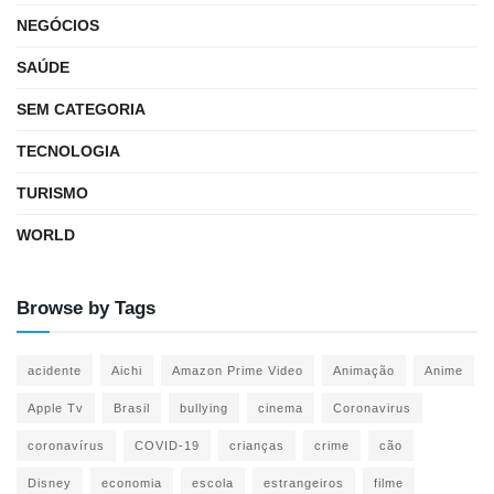
NEGÓCIOS
SAÚDE
SEM CATEGORIA
TECNOLOGIA
TURISMO
WORLD
Browse by Tags
acidente
Aichi
Amazon Prime Video
Animação
Anime
Apple Tv
Brasil
bullying
cinema
Coronavirus
coronavírus
COVID-19
crianças
crime
cão
Disney
economia
escola
estrangeiros
filme