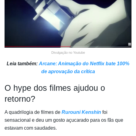
Divulgação no Youtube
Leia também:
Arcane: Animação do Netflix bate 100%
de aprovação da crítica
O hype dos filmes ajudou o
retorno?
A quadrilogia de filmes de
Rurouni Kenshin
foi
sensacional e deu um gosto açucarado para os fãs que
estavam com saudades.