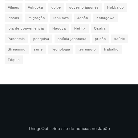
Filmes
Fukuoka
golpe
governo japonês
Hokkaido
idosos
imigração
Ishikawa
Japão
Kanagawa
loja de conveniência
Nagoya
Netflix
Osaka
Pandemia
pesquisa
polícia japonesa
prisão
saúde
Streaming
série
Tecnologia
terremoto
trabalho
Tóquio
ThingsOut - Seu site de notícias no Japão