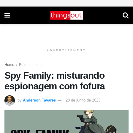
ADVERTISEMENT
Home
Entretenimento
Spy Family: misturando
espionagem com fofura
by
Anderson Tavares
28 de junho de 2023