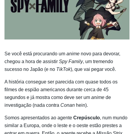
Se você está procurando um
anime
novo para devorar,
chegou a hora de assistir
Spy Family
, um tremendo
sucesso no Japão (e no
TikTok
), que vai pegar você.
A história consegue ser parecida com quase todos os
filmes de espião americanos durante cerca de 45
segundos e já mostra como deve ser um
anime
de
investigação (nada contra
Conan
hein).
Somos apresentados ao agente
Crepúsculo
, num mundo
similar a Europa, onde o leste e o oeste estão prestes a
entrar em guerra. Então, o agente recebe a
Missão Strix
,