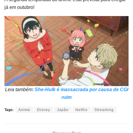
já em outubro!
Leia também:
She-Hulk é massacrada por causa de CGI
ruim
Tags:
Anime
Disney
Japão
Netflix
Streaming