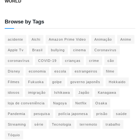
WORLD
Browse by Tags
acidente
Aichi
Amazon Prime Video
Animação
Anime
Apple Tv
Brasil
bullying
cinema
Coronavirus
coronavírus
COVID-19
crianças
crime
cão
Disney
economia
escola
estrangeiros
filme
Filmes
Fukuoka
golpe
governo japonês
Hokkaido
idosos
imigração
Ishikawa
Japão
Kanagawa
loja de conveniência
Nagoya
Netflix
Osaka
Pandemia
pesquisa
polícia japonesa
prisão
saúde
Streaming
série
Tecnologia
terremoto
trabalho
Tóquio