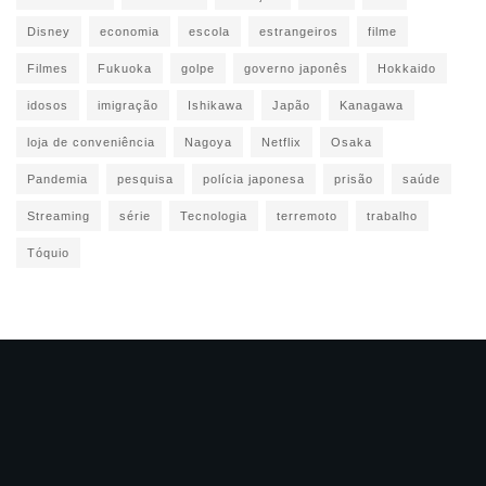
Disney
economia
escola
estrangeiros
filme
Filmes
Fukuoka
golpe
governo japonês
Hokkaido
idosos
imigração
Ishikawa
Japão
Kanagawa
loja de conveniência
Nagoya
Netflix
Osaka
Pandemia
pesquisa
polícia japonesa
prisão
saúde
Streaming
série
Tecnologia
terremoto
trabalho
Tóquio