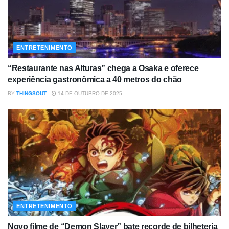
ENTRETENIMENTO
“Restaurante nas Alturas” chega a Osaka e oferece
experiência gastronômica a 40 metros do chão
BY
THINGSOUT
14 DE OUTUBRO DE 2025
ENTRETENIMENTO
Novo filme de “Demon Slayer” bate recorde de bilheteria