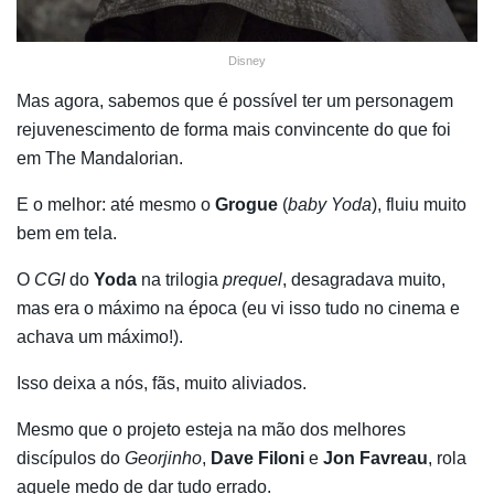
Disney
Mas agora, sabemos que é possível ter um personagem
rejuvenescimento de forma mais convincente do que foi
em The Mandalorian.
E o melhor: até mesmo o
Grogue
(
baby Yoda
), fluiu muito
bem em tela.
O
CGI
do
Yoda
na trilogia
prequel
, desagradava muito,
mas era o máximo na época (eu vi isso tudo no cinema e
achava um máximo!).
Isso deixa a nós, fãs, muito aliviados.
Mesmo que o projeto esteja na mão dos melhores
discípulos do
Georjinho
,
Dave Filoni
e
Jon Favreau
, rola
aquele medo de dar tudo errado.