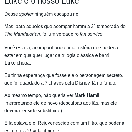
Luke é o nosso Luke
Desse
spoiler
ninguém escapou né.
Mas, para aqueles que acompanharam a 2ª temporada de
The Mandalorian
, foi um verdadeiro
fan service
.
Você está lá, acompanhando uma história que poderia
estar em qualquer lugar da trilogia clássica e bam!
Luke
chega.
Eu tinha esperança que fosse ele o personagem secreto,
que foi guardado a 7 chaves pela Disney, lá no fundo.
Ao mesmo tempo, não queria ver
Mark Hamill
interpretando ele de novo (desculpas aos fãs, mas ele
deveria ter sido substituído).
E lá estava ele. Rejuvenescido com um filtro, que poderia
estar no
TikTok
facilmente.