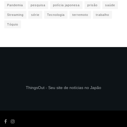
Pandemia
pesquisa
polícia japonesa
prisão
saúde
Streaming
série
Tecnologia
terremoto
trabalho
Tóquio
ThingsOut - Seu site de notícias no Japão