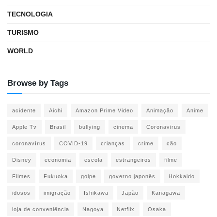
TECNOLOGIA
TURISMO
WORLD
Browse by Tags
acidente
Aichi
Amazon Prime Video
Animação
Anime
Apple Tv
Brasil
bullying
cinema
Coronavirus
coronavírus
COVID-19
crianças
crime
cão
Disney
economia
escola
estrangeiros
filme
Filmes
Fukuoka
golpe
governo japonês
Hokkaido
idosos
imigração
Ishikawa
Japão
Kanagawa
loja de conveniência
Nagoya
Netflix
Osaka