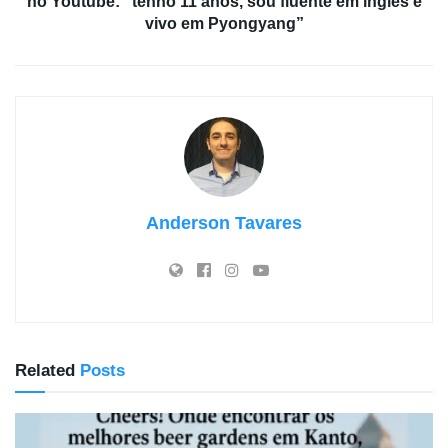
no Youtube: “tenho 11 anos, sou fluente em inglês e
vivo em Pyongyang”
Anderson Tavares
Related
Posts