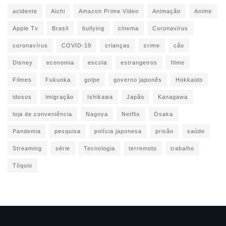
acidente
Aichi
Amazon Prime Video
Animação
Anime
Apple Tv
Brasil
bullying
cinema
Coronavirus
coronavírus
COVID-19
crianças
crime
cão
Disney
economia
escola
estrangeiros
filme
Filmes
Fukuoka
golpe
governo japonês
Hokkaido
idosos
imigração
Ishikawa
Japão
Kanagawa
loja de conveniência
Nagoya
Netflix
Osaka
Pandemia
pesquisa
polícia japonesa
prisão
saúde
Streaming
série
Tecnologia
terremoto
trabalho
Tóquio