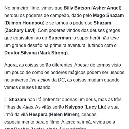
No primeiro filme, vimos que
Billy Batson
(
Asher Angel
)
herdou os poderes de campeão, dado pelo
Mago Shazam
(
Djimon Hounsou
) e se tornou o poderoso
Shazam
(
Zachary Levi
). Com poderes vindos dos deuses gregos
que equivalem ao do
Superman
, o super herói não teve
um grande desafio na primeira aventura, lutando com o
Doutor Silvana
(
Mark Strong
).
Agora, as coisas serão diferentes. Apesar de termos visto
um pouco de como os poderes mágicos podem ser usados
no universo
live-action
da
DC
, as coisas mudam quando
vemos deuses lutando.
E
Shazam
não irá enfrentar apenas um deus, mas as três
filhas de
Atlas
. As vilãs serão
Kalypso
(
Lucy Liu
) e sua
irmã da vilã
Hespera
(
Helen Mirren
), criadas
especialmente para o filme. A terceira irmã, vivida pela