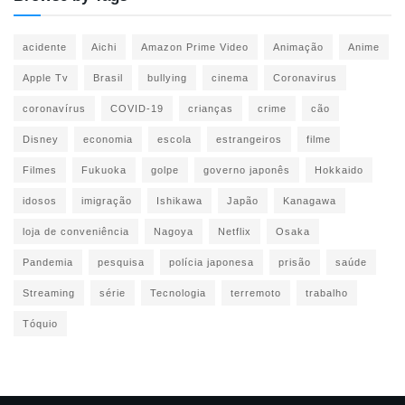
acidente
Aichi
Amazon Prime Video
Animação
Anime
Apple Tv
Brasil
bullying
cinema
Coronavirus
coronavírus
COVID-19
crianças
crime
cão
Disney
economia
escola
estrangeiros
filme
Filmes
Fukuoka
golpe
governo japonês
Hokkaido
idosos
imigração
Ishikawa
Japão
Kanagawa
loja de conveniência
Nagoya
Netflix
Osaka
Pandemia
pesquisa
polícia japonesa
prisão
saúde
Streaming
série
Tecnologia
terremoto
trabalho
Tóquio