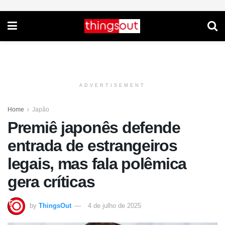
ADVERTISEMENT
Home
Japão
Premiê japonês defende
entrada de estrangeiros
legais, mas fala polêmica
gera críticas
by
ThingsOut
4 de julho de 2025