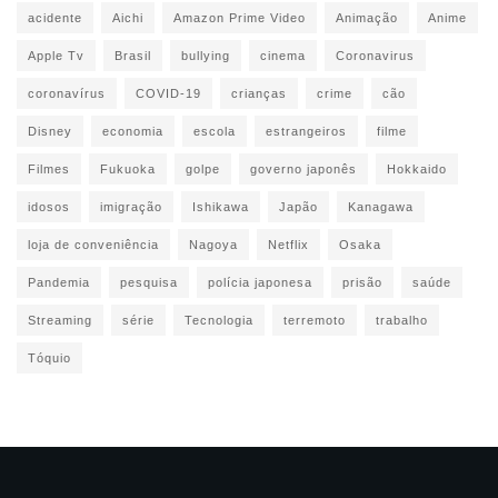
acidente
Aichi
Amazon Prime Video
Animação
Anime
Apple Tv
Brasil
bullying
cinema
Coronavirus
coronavírus
COVID-19
crianças
crime
cão
Disney
economia
escola
estrangeiros
filme
Filmes
Fukuoka
golpe
governo japonês
Hokkaido
idosos
imigração
Ishikawa
Japão
Kanagawa
loja de conveniência
Nagoya
Netflix
Osaka
Pandemia
pesquisa
polícia japonesa
prisão
saúde
Streaming
série
Tecnologia
terremoto
trabalho
Tóquio