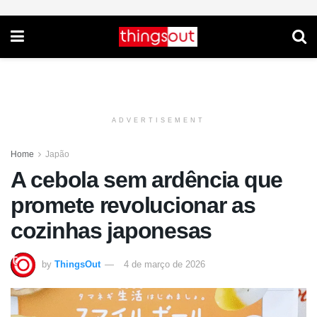
ADVERTISEMENT
Home
Japão
A cebola sem ardência que
promete revolucionar as
cozinhas japonesas
by
ThingsOut
4 de março de 2026