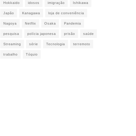
Hokkaido
idosos
imigração
Ishikawa
Japão
Kanagawa
loja de conveniência
Nagoya
Netflix
Osaka
Pandemia
pesquisa
polícia japonesa
prisão
saúde
Streaming
série
Tecnologia
terremoto
trabalho
Tóquio