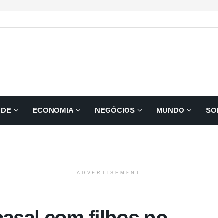
ÚDE
ECONOMIA
NEGÓCIOS
MUNDO
SO
ADVERTISEMENT
casal com filhos no