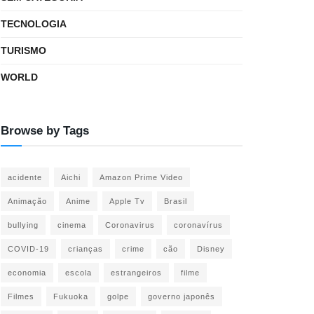
TECNOLOGIA
TURISMO
WORLD
Browse by Tags
acidente
Aichi
Amazon Prime Video
Animação
Anime
Apple Tv
Brasil
bullying
cinema
Coronavirus
coronavírus
COVID-19
crianças
crime
cão
Disney
economia
escola
estrangeiros
filme
Filmes
Fukuoka
golpe
governo japonês