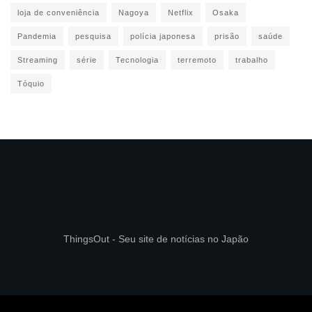
loja de conveniência
Nagoya
Netflix
Osaka
Pandemia
pesquisa
polícia japonesa
prisão
saúde
Streaming
série
Tecnologia
terremoto
trabalho
Tóquio
ThingsOut - Seu site de notícias no Japão