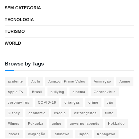
SEM CATEGORIA
TECNOLOGIA
TURISMO
WORLD
Browse by Tags
acidente
Aichi
Amazon Prime Video
Animação
Anime
Apple Tv
Brasil
bullying
cinema
Coronavirus
coronavírus
COVID-19
crianças
crime
cão
Disney
economia
escola
estrangeiros
filme
Filmes
Fukuoka
golpe
governo japonês
Hokkaido
idosos
imigração
Ishikawa
Japão
Kanagawa