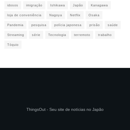
idosos
imigração
Ishikawa
Japão
Kanagawa
loja de conveniência
Nagoya
Netflix
Osaka
Pandemia
pesquisa
polícia japonesa
prisão
saúde
Streaming
série
Tecnologia
terremoto
trabalho
Tóquio
ThingsOut - Seu site de notícias no Japão