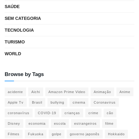
SAÚDE
SEM CATEGORIA
TECNOLOGIA
TURISMO
WORLD
Browse by Tags
acidente
Aichi
Amazon Prime Video
Animação
Anime
Apple Tv
Brasil
bullying
cinema
Coronavirus
coronavírus
COVID-19
crianças
crime
cão
Disney
economia
escola
estrangeiros
filme
Filmes
Fukuoka
golpe
governo japonês
Hokkaido