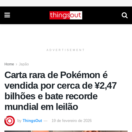
ADVERTISEMENT
Home
Japão
Carta rara de Pokémon é
vendida por cerca de ¥2,47
bilhões e bate recorde
mundial em leilão
by
ThingsOut
19 de fevereiro de 2026