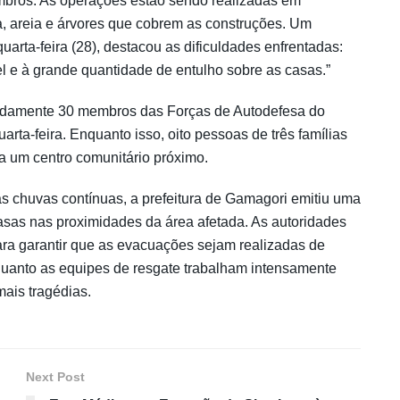
bros. As operações estão sendo realizadas em
a, areia e árvores que cobrem as construções. Um
arta-feira (28), destacou as dificuldades enfrentadas:
el e à grande quantidade de entulho sobre as casas.”
madamente 30 membros das Forças de Autodefesa do
arta-feira. Enquanto isso, oito pessoas de três famílias
 um centro comunitário próximo.
s chuvas contínuas, a prefeitura de Gamagori emitiu uma
sas nas proximidades da área afetada. As autoridades
ara garantir que as evacuações sejam realizadas de
quanto as equipes de resgate trabalham intensamente
mais tragédias.
Next Post