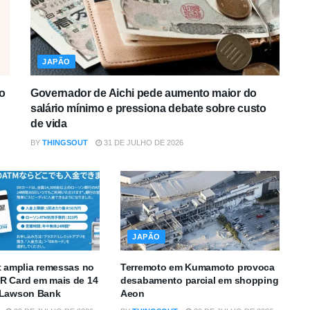
JAPÃO
o
Governador de Aichi pede aumento maior do
salário mínimo e pressiona debate sobre custo
de vida
BY
THINGSOUT
31 DE JULHO DE 2026
JAPÃO
t amplia remessas no
Terremoto em Kumamoto provoca
R Card em mais de 14
desabamento parcial em shopping
 Lawson Bank
Aeon