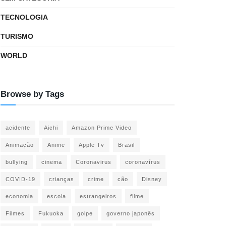
TECNOLOGIA
TURISMO
WORLD
Browse by Tags
acidente
Aichi
Amazon Prime Video
Animação
Anime
Apple Tv
Brasil
bullying
cinema
Coronavirus
coronavírus
COVID-19
crianças
crime
cão
Disney
economia
escola
estrangeiros
filme
Filmes
Fukuoka
golpe
governo japonês