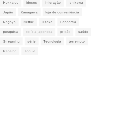
Hokkaido
idosos
imigração
Ishikawa
Japão
Kanagawa
loja de conveniência
Nagoya
Netflix
Osaka
Pandemia
pesquisa
polícia japonesa
prisão
saúde
Streaming
série
Tecnologia
terremoto
trabalho
Tóquio