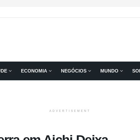
ÚDE
ECONOMIA
NEGÓCIOS
MUNDO
SO
ADVERTISEMENT
rra em Aichi Deixa