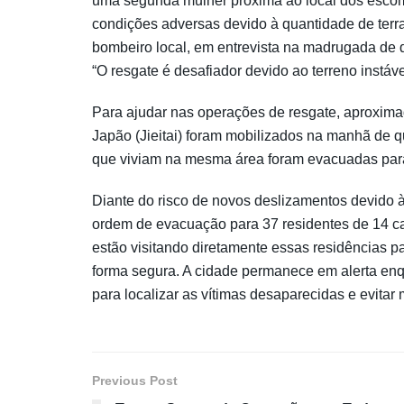
uma segunda mulher próxima ao local dos escom
condições adversas devido à quantidade de terr
bombeiro local, em entrevista na madrugada de qu
“O resgate é desafiador devido ao terreno instáv
Para ajudar nas operações de resgate, aproxi
Japão (Jieitai) foram mobilizados na manhã de qu
que viviam na mesma área foram evacuadas para
Diante do risco de novos deslizamentos devido à
ordem de evacuação para 37 residentes de 14 ca
estão visitando diretamente essas residências p
forma segura. A cidade permanece em alerta en
para localizar as vítimas desaparecidas e evitar 
Previous Post