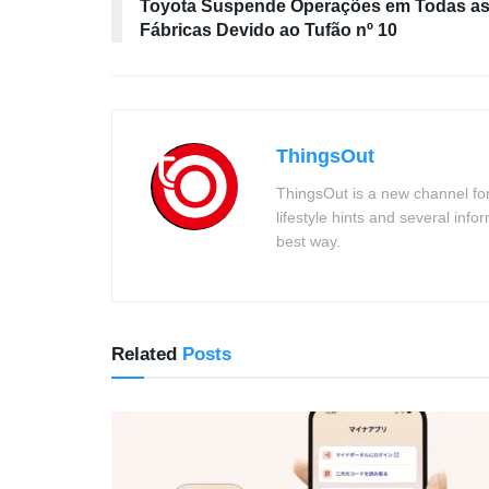
Toyota Suspende Operações em Todas a
Fábricas Devido ao Tufão nº 10
ThingsOut
ThingsOut is a new channel for
lifestyle hints and several info
best way.
Related
Posts