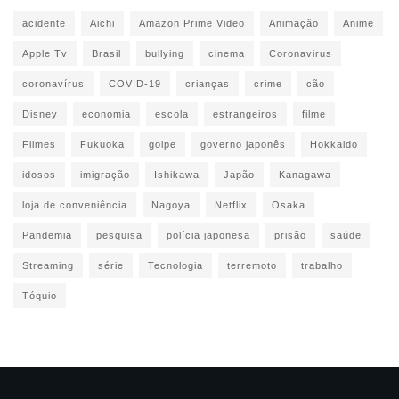
acidente
Aichi
Amazon Prime Video
Animação
Anime
Apple Tv
Brasil
bullying
cinema
Coronavirus
coronavírus
COVID-19
crianças
crime
cão
Disney
economia
escola
estrangeiros
filme
Filmes
Fukuoka
golpe
governo japonês
Hokkaido
idosos
imigração
Ishikawa
Japão
Kanagawa
loja de conveniência
Nagoya
Netflix
Osaka
Pandemia
pesquisa
polícia japonesa
prisão
saúde
Streaming
série
Tecnologia
terremoto
trabalho
Tóquio