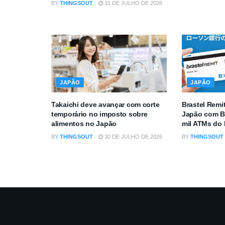
BY
THINGSOUT
31 DE JULHO DE 2026
JAPÃO
JAPÃO
Takaichi deve avançar com corte
Brastel Remi
temporário no imposto sobre
Japão com B
alimentos no Japão
mil ATMs do
BY
THINGSOUT
30 DE JULHO DE 2026
BY
THINGSOUT