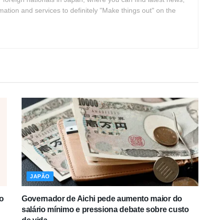
rmation and services to definitely "Make things out" on the
JAPÃO
o
Governador de Aichi pede aumento maior do
salário mínimo e pressiona debate sobre custo