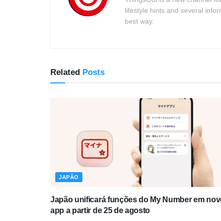
lifestyle hints and several info
best way.
Related
Posts
JAPÃO
Japão unificará funções do My Number em nov
app a partir de 25 de agosto