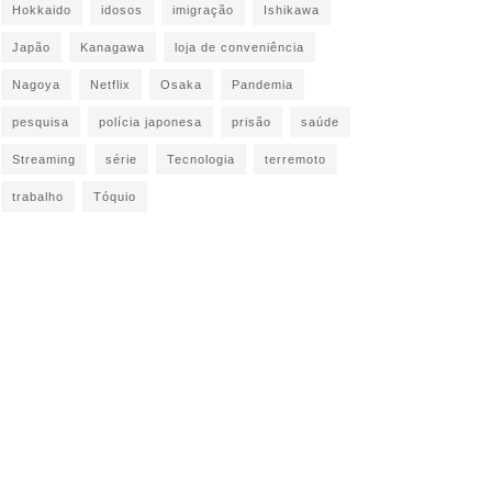
Hokkaido
idosos
imigração
Ishikawa
Japão
Kanagawa
loja de conveniência
Nagoya
Netflix
Osaka
Pandemia
pesquisa
polícia japonesa
prisão
saúde
Streaming
série
Tecnologia
terremoto
trabalho
Tóquio