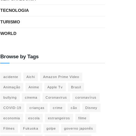
TECNOLOGIA
TURISMO
WORLD
Browse by Tags
acidente
Aichi
Amazon Prime Video
Animação
Anime
Apple Tv
Brasil
bullying
cinema
Coronavirus
coronavírus
COVID-19
crianças
crime
cão
Disney
economia
escola
estrangeiros
filme
Filmes
Fukuoka
golpe
governo japonês