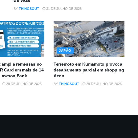
de vida
BY
THINGSOUT
31 DE JULHO DE 2026
JAPÃO
t amplia remessas no
Terremoto em Kumamoto provoca
R Card em mais de 14
desabamento parcial em shopping
 Lawson Bank
Aeon
29 DE JULHO DE 2026
BY
THINGSOUT
29 DE JULHO DE 2026