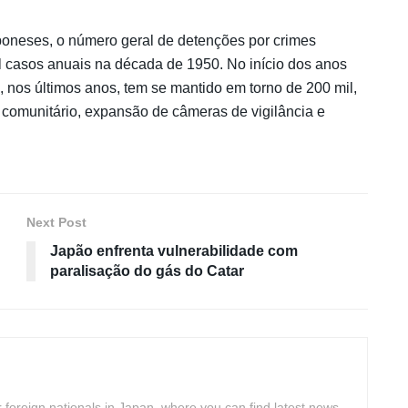
aponeses, o número geral de detenções por crimes
l casos anuais na década de 1950. No início dos anos
, nos últimos anos, tem se mantido em torno de 200 mil,
o comunitário, expansão de câmeras de vigilância e
Next Post
Japão enfrenta vulnerabilidade com
paralisação do gás do Catar
 foreign nationals in Japan, where you can find latest news,