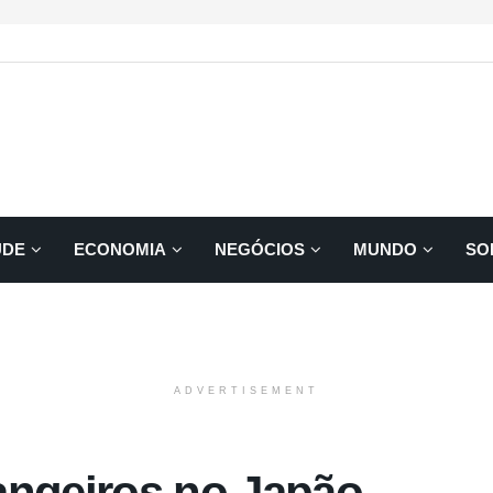
ÚDE
ECONOMIA
NEGÓCIOS
MUNDO
SO
ADVERTISEMENT
angeiros no Japão