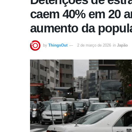
caem 40% em 20 a
aumento da popula
by
ThingsOut
2 de março de 2026
in
Japão