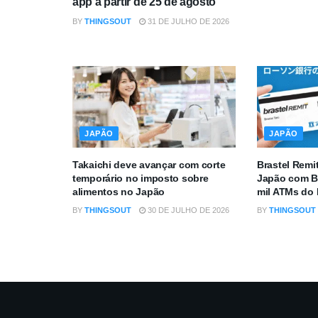
app a partir de 25 de agosto
BY
THINGSOUT
31 DE JULHO DE 2026
JAPÃO
JAPÃO
Takaichi deve avançar com corte
Brastel Remi
temporário no imposto sobre
Japão com B
alimentos no Japão
mil ATMs do
BY
THINGSOUT
30 DE JULHO DE 2026
BY
THINGSOUT