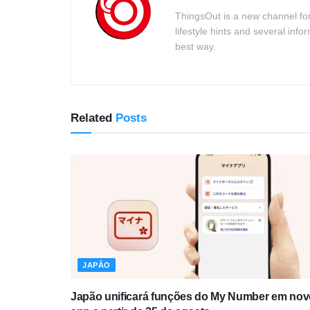
ThingsOut is a new channel for
lifestyle hints and several info
best way.
Related
Posts
JAPÃO
Japão unificará funções do My Number em nov