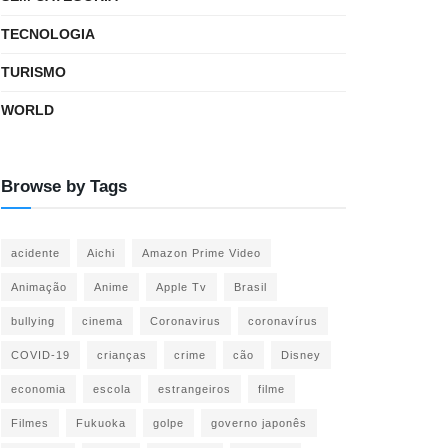
TECNOLOGIA
TURISMO
WORLD
Browse by Tags
acidente
Aichi
Amazon Prime Video
Animação
Anime
Apple Tv
Brasil
bullying
cinema
Coronavirus
coronavírus
COVID-19
crianças
crime
cão
Disney
economia
escola
estrangeiros
filme
Filmes
Fukuoka
golpe
governo japonês