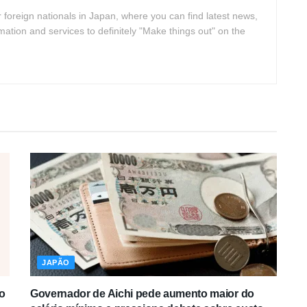
 foreign nationals in Japan, where you can find latest news,
rmation and services to definitely "Make things out" on the
JAPÃO
o
Governador de Aichi pede aumento maior do