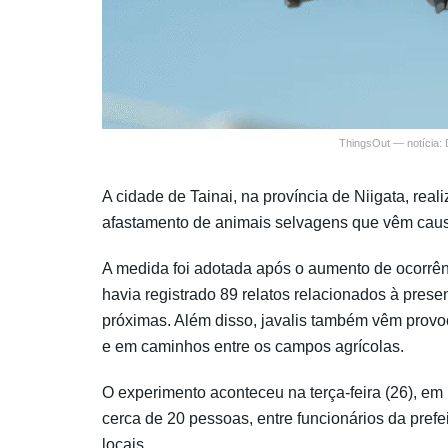
ThingsOut — notícia:
A cidade de Tainai, na província de Niigata, real
afastamento de animais selvagens que vêm cau
A medida foi adotada após o aumento de ocorrên
havia registrado 89 relatos relacionados à pres
próximas. Além disso, javalis também vêm provo
e em caminhos entre os campos agrícolas.
O experimento aconteceu na terça-feira (26), e
cerca de 20 pessoas, entre funcionários da pref
locais.