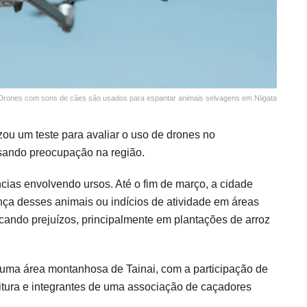
 Drones com sons de cães são usados para espantar animais selvagens em Niigata
izou um teste para avaliar o uso de drones no
sando preocupação na região.
cias envolvendo ursos. Até o fim de março, a cidade
ença desses animais ou indícios de atividade em áreas
cando prejuízos, principalmente em plantações de arroz
m uma área montanhosa de Tainai, com a participação de
eitura e integrantes de uma associação de caçadores