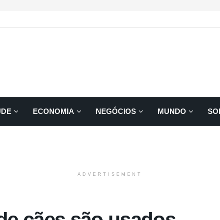
ÚDE
ECONOMIA
NEGÓCIOS
MUNDO
SO
ADVERTISEMENT
de cães são usados