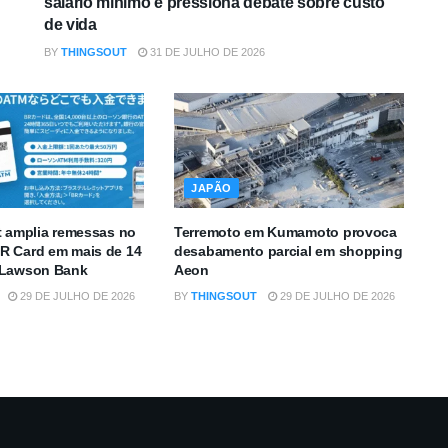
salário mínimo e pressiona debate sobre custo
de vida
BY
THINGSOUT
31 DE JULHO DE 2026
JAPÃO
t amplia remessas no
Terremoto em Kumamoto provoca
R Card em mais de 14
desabamento parcial em shopping
 Lawson Bank
Aeon
29 DE JULHO DE 2026
BY
THINGSOUT
29 DE JULHO DE 2026