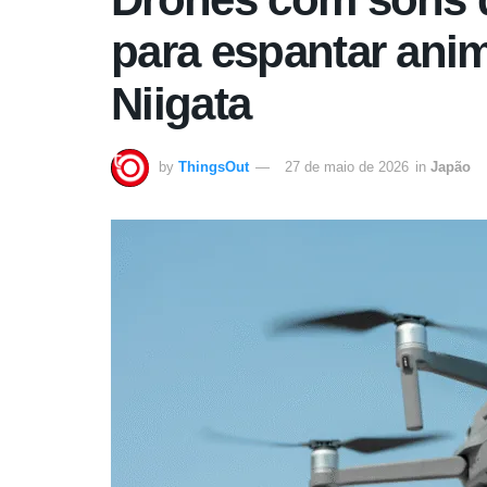
para espantar ani
Niigata
by
ThingsOut
27 de maio de 2026
in
Japão