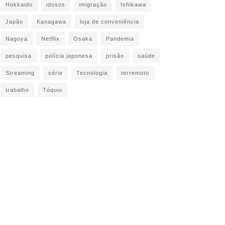
Hokkaido
idosos
imigração
Ishikawa
Japão
Kanagawa
loja de conveniência
Nagoya
Netflix
Osaka
Pandemia
pesquisa
polícia japonesa
prisão
saúde
Streaming
série
Tecnologia
terremoto
trabalho
Tóquio