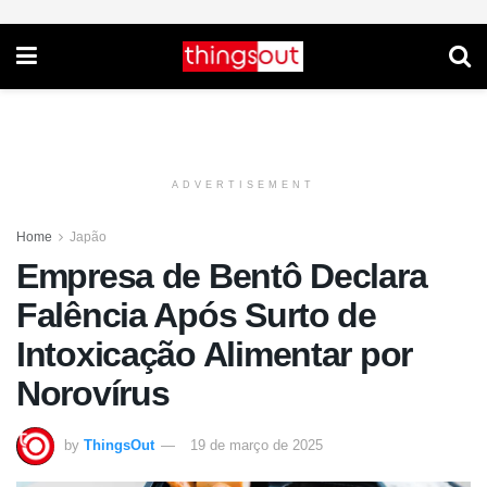
ADVERTISEMENT
Home
Japão
Empresa de Bentô Declara
Falência Após Surto de
Intoxicação Alimentar por
Norovírus
by
ThingsOut
19 de março de 2025