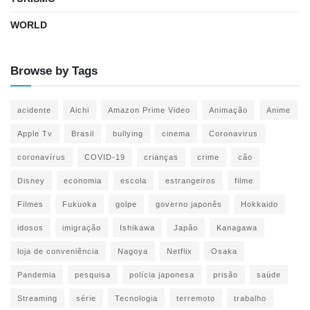
WORLD
Browse by Tags
acidente
Aichi
Amazon Prime Video
Animação
Anime
Apple Tv
Brasil
bullying
cinema
Coronavirus
coronavírus
COVID-19
crianças
crime
cão
Disney
economia
escola
estrangeiros
filme
Filmes
Fukuoka
golpe
governo japonês
Hokkaido
idosos
imigração
Ishikawa
Japão
Kanagawa
loja de conveniência
Nagoya
Netflix
Osaka
Pandemia
pesquisa
polícia japonesa
prisão
saúde
Streaming
série
Tecnologia
terremoto
trabalho