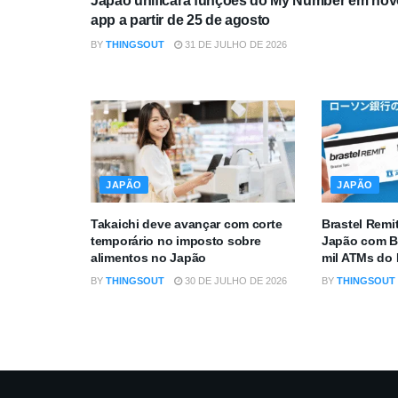
Japão unificará funções do My Number em nov
app a partir de 25 de agosto
BY
THINGSOUT
31 DE JULHO DE 2026
JAPÃO
JAPÃO
Takaichi deve avançar com corte
Brastel Remi
temporário no imposto sobre
Japão com B
alimentos no Japão
mil ATMs do
BY
THINGSOUT
30 DE JULHO DE 2026
BY
THINGSOUT