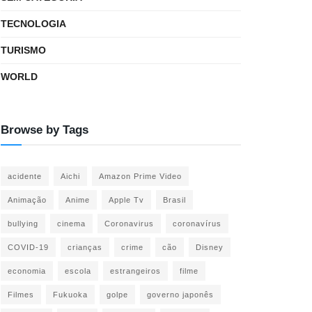
TECNOLOGIA
TURISMO
WORLD
Browse by Tags
acidente
Aichi
Amazon Prime Video
Animação
Anime
Apple Tv
Brasil
bullying
cinema
Coronavirus
coronavírus
COVID-19
crianças
crime
cão
Disney
economia
escola
estrangeiros
filme
Filmes
Fukuoka
golpe
governo japonês