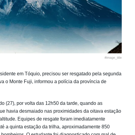
#image_title
esidente em Tóquio, precisou ser resgatado pela segunda
 Monte Fuji, informou a polícia da província de
o (27), por volta das 12h50 da tarde, quando as
 que havia desmaiado nas proximidades da oitava estação
 altitude. Equipes de resgate foram imediatamente
té a quinta estação da trilha, aproximadamente 850
e bombeiros. O estudante foi diagnosticado com mal de