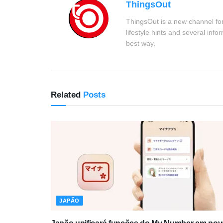
ThingsOut
ThingsOut is a new channel for
lifestyle hints and several info
best way.
Related
Posts
JAPÃO