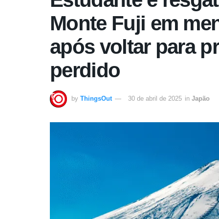
Monte Fuji em me
após voltar para pr
perdido
by
ThingsOut
30 de abril de 2025
in
Japão