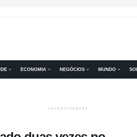
ÚDE
ECONOMIA
NEGÓCIOS
MUNDO
SO
ADVERTISEMENT
tado duas vezes no