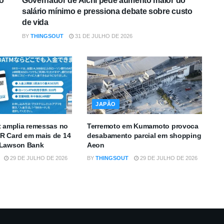
o
Governador de Aichi pede aumento maior do
salário mínimo e pressiona debate sobre custo
de vida
BY
THINGSOUT
31 DE JULHO DE 2026
JAPÃO
t amplia remessas no
Terremoto em Kumamoto provoca
R Card em mais de 14
desabamento parcial em shopping
 Lawson Bank
Aeon
29 DE JULHO DE 2026
BY
THINGSOUT
29 DE JULHO DE 2026