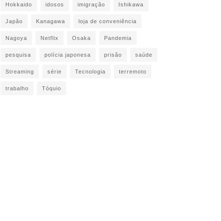
Hokkaido
idosos
imigração
Ishikawa
Japão
Kanagawa
loja de conveniência
Nagoya
Netflix
Osaka
Pandemia
pesquisa
polícia japonesa
prisão
saúde
Streaming
série
Tecnologia
terremoto
trabalho
Tóquio