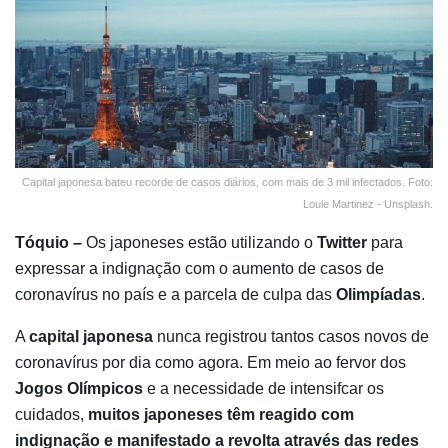
Capital japonesa bateu recorde de casos diários, com mais de 3 mil infectados. Foto:
Louie Martinez - Unsplash.
Tóquio –
Os japoneses estão utilizando o
Twitter
para
expressar a indignação com o aumento de casos de
coronavírus no país e a parcela de culpa das
Olimpíadas
.
A
capital japonesa
nunca registrou tantos casos novos de
coronavírus por dia como agora. Em meio ao fervor dos
Jogos Olímpicos
e a necessidade de intensifcar os
cuidados,
muitos japoneses têm reagido com
indignação e manifestado a revolta através das redes