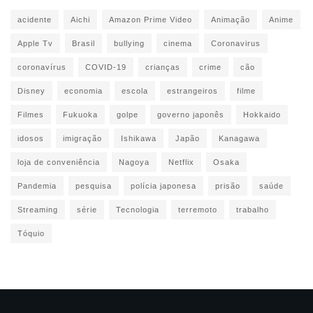
acidente
Aichi
Amazon Prime Video
Animação
Anime
Apple Tv
Brasil
bullying
cinema
Coronavirus
coronavírus
COVID-19
crianças
crime
cão
Disney
economia
escola
estrangeiros
filme
Filmes
Fukuoka
golpe
governo japonês
Hokkaido
idosos
imigração
Ishikawa
Japão
Kanagawa
loja de conveniência
Nagoya
Netflix
Osaka
Pandemia
pesquisa
polícia japonesa
prisão
saúde
Streaming
série
Tecnologia
terremoto
trabalho
Tóquio