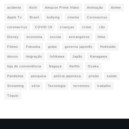
acidente
Aichi
Amazon Prime Video
Animação
Anime
Apple Tv
Brasil
bullying
cinema
Coronavirus
coronavírus
COVID-19
crianças
crime
cão
Disney
economia
escola
estrangeiros
filme
Filmes
Fukuoka
golpe
governo japonês
Hokkaido
idosos
imigração
Ishikawa
Japão
Kanagawa
loja de conveniência
Nagoya
Netflix
Osaka
Pandemia
pesquisa
polícia japonesa
prisão
saúde
Streaming
série
Tecnologia
terremoto
trabalho
Tóquio