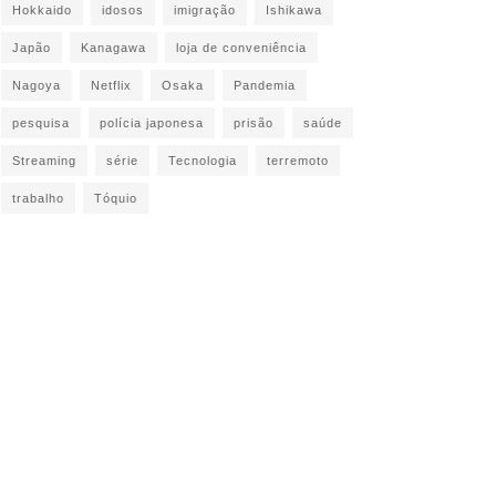
Hokkaido
idosos
imigração
Ishikawa
Japão
Kanagawa
loja de conveniência
Nagoya
Netflix
Osaka
Pandemia
pesquisa
polícia japonesa
prisão
saúde
Streaming
série
Tecnologia
terremoto
trabalho
Tóquio