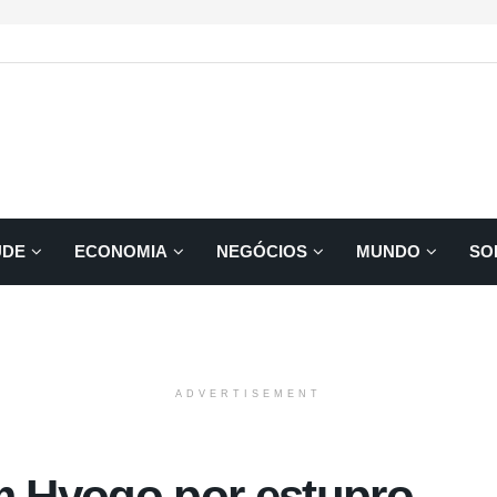
ÚDE
ECONOMIA
NEGÓCIOS
MUNDO
SO
ADVERTISEMENT
 Hyogo por estupro