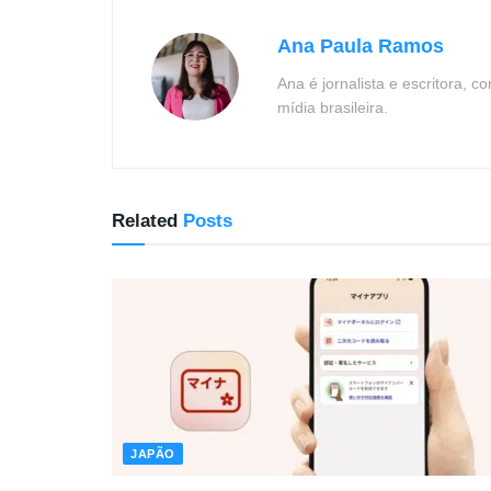
Ana Paula Ramos
Ana é jornalista e escritora, 
mídia brasileira.
Related
Posts
JAPÃO