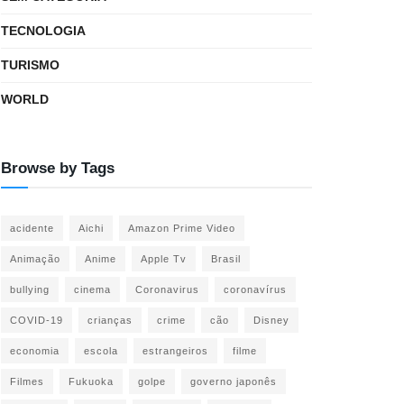
TECNOLOGIA
TURISMO
WORLD
Browse by Tags
acidente
Aichi
Amazon Prime Video
Animação
Anime
Apple Tv
Brasil
bullying
cinema
Coronavirus
coronavírus
COVID-19
crianças
crime
cão
Disney
economia
escola
estrangeiros
filme
Filmes
Fukuoka
golpe
governo japonês