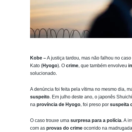
Kobe –
A justiça tardou, mas não falhou no cas
Kato (
Hyogo
). O
crime
, que também envolveu
i
solucionado.
A denúncia foi feita pela vítima no mesmo dia, m
suspeito
. Em julho deste ano, o japonês Shuic
na
província de Hyogo
, foi preso por
suspeita 
O caso trouxe uma
surpresa para a polícia
. A 
com as
provas do crime
ocorrido na madrugada 