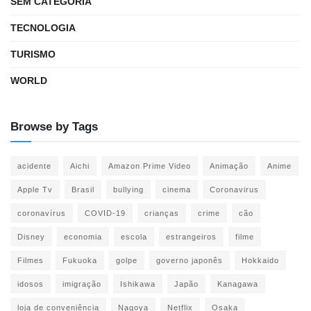
SEM CATEGORIA
TECNOLOGIA
TURISMO
WORLD
Browse by Tags
acidente
Aichi
Amazon Prime Video
Animação
Anime
Apple Tv
Brasil
bullying
cinema
Coronavirus
coronavírus
COVID-19
crianças
crime
cão
Disney
economia
escola
estrangeiros
filme
Filmes
Fukuoka
golpe
governo japonês
Hokkaido
idosos
imigração
Ishikawa
Japão
Kanagawa
loja de conveniência
Nagoya
Netflix
Osaka