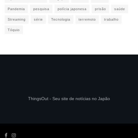
Pandemia
pesquisa
polícia japonesa
prisão
saúde
Streaming
série
Tecnologia
terremoto
trabalho
Tóquio
ThingsOut - Seu site de notícias no Japão