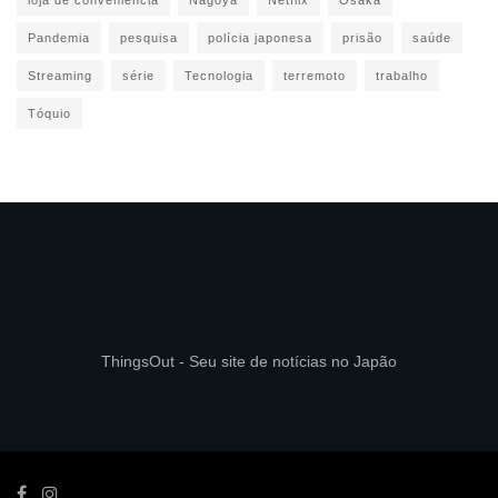
loja de conveniência
Nagoya
Netflix
Osaka
Pandemia
pesquisa
polícia japonesa
prisão
saúde
Streaming
série
Tecnologia
terremoto
trabalho
Tóquio
ThingsOut - Seu site de notícias no Japão