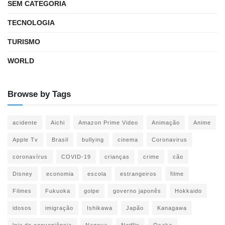
SEM CATEGORIA
TECNOLOGIA
TURISMO
WORLD
Browse by Tags
acidente
Aichi
Amazon Prime Video
Animação
Anime
Apple Tv
Brasil
bullying
cinema
Coronavirus
coronavírus
COVID-19
crianças
crime
cão
Disney
economia
escola
estrangeiros
filme
Filmes
Fukuoka
golpe
governo japonês
Hokkaido
idosos
imigração
Ishikawa
Japão
Kanagawa