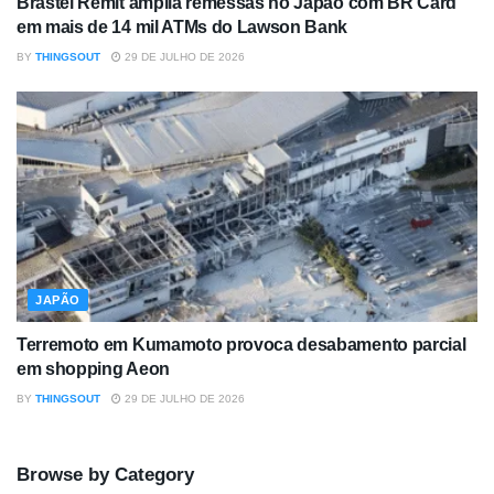
Brastel Remit amplia remessas no Japão com BR Card
em mais de 14 mil ATMs do Lawson Bank
BY
THINGSOUT
29 DE JULHO DE 2026
JAPÃO
Terremoto em Kumamoto provoca desabamento parcial
em shopping Aeon
BY
THINGSOUT
29 DE JULHO DE 2026
Browse by Category