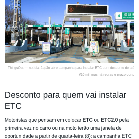
ThingsOut — notícia: Japão abre campanha para instalar ETC com desconto de até
¥10 mil, mas há regras e prazo curto
Desconto para quem vai instalar
ETC
Motoristas que pensam em colocar
ETC
ou
ETC2.0
pela
primeira vez no carro ou na moto terão uma janela de
oportunidade a partir de quarta-feira (8): a campanha ETC