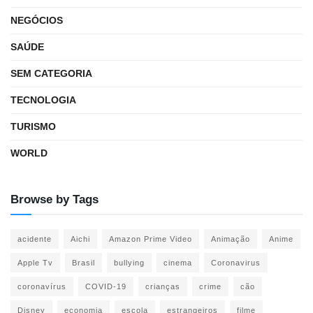
NEGÓCIOS
SAÚDE
SEM CATEGORIA
TECNOLOGIA
TURISMO
WORLD
Browse by Tags
acidente
Aichi
Amazon Prime Video
Animação
Anime
Apple Tv
Brasil
bullying
cinema
Coronavirus
coronavírus
COVID-19
crianças
crime
cão
Disney
economia
escola
estrangeiros
filme