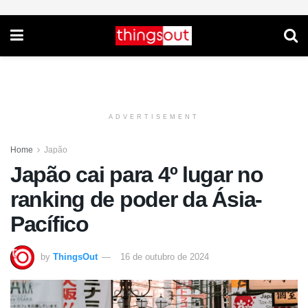
ADVERTISEMENT
Home
Japão
Japão cai para 4º lugar no
ranking de poder da Ásia-
Pacífico
by
ThingsOut
16 de outubro de 2024