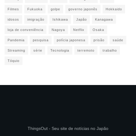
Filmes
Fukuoka
golpe
governo japonês
Hokkaido
idosos
imigração
Ishikawa
Japão
Kanagawa
loja de conveniência
Nagoya
Netflix
Osaka
Pandemia
pesquisa
polícia japonesa
prisão
saúde
Streaming
série
Tecnologia
terremoto
trabalho
Tóquio
ThingsOut - Seu site de notícias no Japão