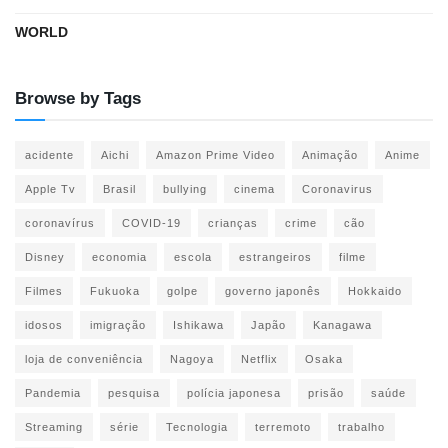
WORLD
Browse by Tags
acidente
Aichi
Amazon Prime Video
Animação
Anime
Apple Tv
Brasil
bullying
cinema
Coronavirus
coronavírus
COVID-19
crianças
crime
cão
Disney
economia
escola
estrangeiros
filme
Filmes
Fukuoka
golpe
governo japonês
Hokkaido
idosos
imigração
Ishikawa
Japão
Kanagawa
loja de conveniência
Nagoya
Netflix
Osaka
Pandemia
pesquisa
polícia japonesa
prisão
saúde
Streaming
série
Tecnologia
terremoto
trabalho