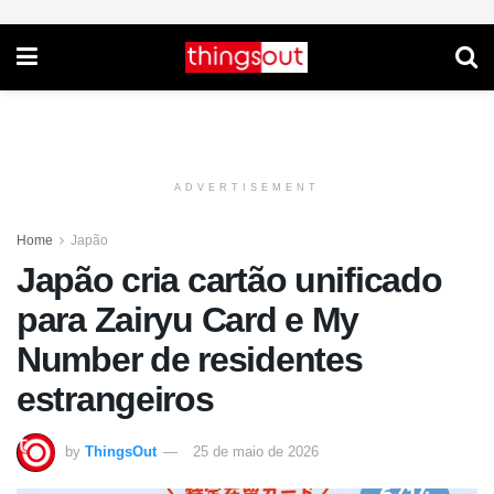
ADVERTISEMENT
Home
Japão
Japão cria cartão unificado
para Zairyu Card e My
Number de residentes
estrangeiros
by
ThingsOut
25 de maio de 2026