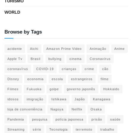
TURISMO
WORLD
Browse by Tags
acidente
Aichi
Amazon Prime Video
Animação
Anime
Apple Tv
Brasil
bullying
cinema
Coronavirus
coronavírus
COVID-19
crianças
crime
cão
Disney
economia
escola
estrangeiros
filme
Filmes
Fukuoka
golpe
governo japonês
Hokkaido
idosos
imigração
Ishikawa
Japão
Kanagawa
loja de conveniência
Nagoya
Netflix
Osaka
Pandemia
pesquisa
polícia japonesa
prisão
saúde
Streaming
série
Tecnologia
terremoto
trabalho