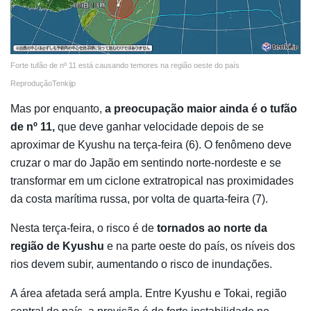
Forte tufão de nº 11 está causando temores na região oeste do país
ReproduçãoTenkijp
Mas por enquanto,
a preocupação maior ainda é o tufão
de nº 11,
que deve ganhar velocidade depois de se
aproximar de Kyushu na terça-feira (6). O fenômeno deve
cruzar o mar do Japão em sentindo norte-nordeste e se
transformar em um ciclone extratropical nas proximidades
da costa marítima russa, por volta de quarta-feira (7).
Nesta terça-feira, o risco é de
tornados ao norte da
região de Kyushu
e na parte oeste do país, os níveis dos
rios devem subir, aumentando o risco de inundações.
A área afetada será ampla. Entre Kyushu e Tokai, região