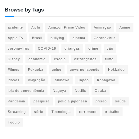
Browse by Tags
acidente
Aichi
Amazon Prime Video
Animação
Anime
Apple Tv
Brasil
bullying
cinema
Coronavirus
coronavírus
COVID-19
crianças
crime
cão
Disney
economia
escola
estrangeiros
filme
Filmes
Fukuoka
golpe
governo japonês
Hokkaido
idosos
imigração
Ishikawa
Japão
Kanagawa
loja de conveniência
Nagoya
Netflix
Osaka
Pandemia
pesquisa
polícia japonesa
prisão
saúde
Streaming
série
Tecnologia
terremoto
trabalho
Tóquio