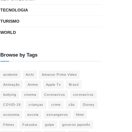
TECNOLOGIA
TURISMO
WORLD
Browse by Tags
acidente
Aichi
Amazon Prime Video
Animação
Anime
Apple Tv
Brasil
bullying
cinema
Coronavirus
coronavírus
COVID-19
crianças
crime
cão
Disney
economia
escola
estrangeiros
filme
Filmes
Fukuoka
golpe
governo japonês