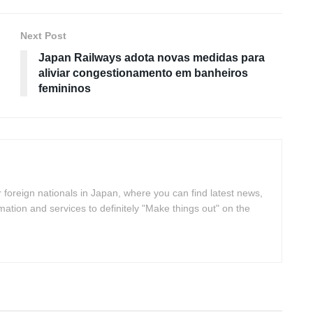
Next Post
Japan Railways adota novas medidas para
aliviar congestionamento em banheiros
femininos
 foreign nationals in Japan, where you can find latest news,
rmation and services to definitely "Make things out" on the