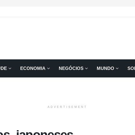
ÚDE
ECONOMIA
NEGÓCIOS
MUNDO
SO
ADVERTISEMENT
s, japoneses