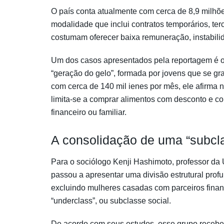
O país conta atualmente com cerca de 8,9 milh
modalidade que inclui contratos temporários, ter
costumam oferecer baixa remuneração, instabili
Um dos casos apresentados pela reportagem é 
“geração do gelo”, formada por jovens que se g
com cerca de 140 mil ienes por mês, ele afirma 
limita-se a comprar alimentos com desconto e 
financeiro ou familiar.
A consolidação de uma “subcla
Para o sociólogo Kenji Hashimoto, professor da
passou a apresentar uma divisão estrutural prof
excluindo mulheres casadas com parceiros fina
“underclass”, ou subclasse social.
De acordo com seus estudos, esse grupo receb