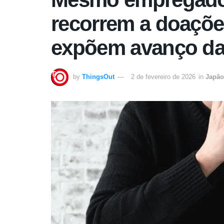
recorrem a doaçõe
expõem avanço da
by
ThingsOut
2 de fevereiro de 2026
in
Japão