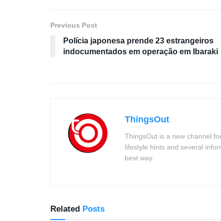
Previous Post
Polícia japonesa prende 23 estrangeiros
indocumentados em operação em Ibaraki
ThingsOut
ThingsOut is a new channel for
lifestyle hints and several info
best way.
Related
Posts