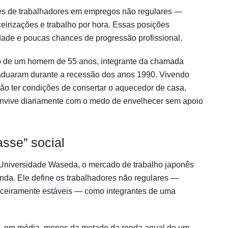
ões de trabalhadores em empregos não regulares —
ceirizações e trabalho por hora. Essas posições
dade e poucas chances de progressão profissional.
o de um homem de 55 anos, integrante da chamada
raduaram durante a recessão dos anos 1990. Vivendo
não ter condições de consertar o aquecedor de casa,
convive diariamente com o medo de envelhecer sem apoio
sse” social
 Universidade Waseda, o mercado de trabalho japonês
unda. Ele define os trabalhadores não regulares —
nceiramente estáveis — como integrantes de uma
e, em média, menos da metade da renda anual de um