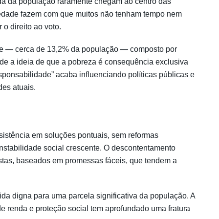
 da população raramente chegam ao centro das
cariedade fazem com que muitos não tenham tempo nem
 o direito ao voto.
ente — cerca de 13,2% da população — composto por
nde a ideia de que a pobreza é consequência exclusiva
sponsabilidade” acaba influenciando políticas públicas e
es atuais.
nsistência em soluções pontuais, sem reformas
instabilidade social crescente. O descontentamento
istas, baseados em promessas fáceis, que tendem a
ida digna para uma parcela significativa da população. A
 de renda e proteção social tem aprofundado uma fratura