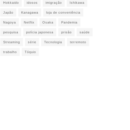
Hokkaido
idosos
imigração
Ishikawa
Japão
Kanagawa
loja de conveniência
Nagoya
Netflix
Osaka
Pandemia
pesquisa
polícia japonesa
prisão
saúde
Streaming
série
Tecnologia
terremoto
trabalho
Tóquio