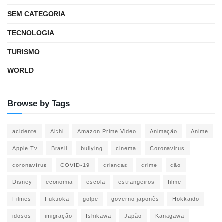
SEM CATEGORIA
TECNOLOGIA
TURISMO
WORLD
Browse by Tags
acidente
Aichi
Amazon Prime Video
Animação
Anime
Apple Tv
Brasil
bullying
cinema
Coronavirus
coronavírus
COVID-19
crianças
crime
cão
Disney
economia
escola
estrangeiros
filme
Filmes
Fukuoka
golpe
governo japonês
Hokkaido
idosos
imigração
Ishikawa
Japão
Kanagawa