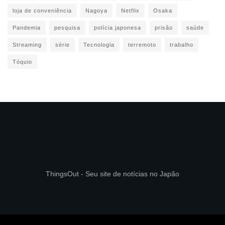
loja de conveniência
Nagoya
Netflix
Osaka
Pandemia
pesquisa
polícia japonesa
prisão
saúde
Streaming
série
Tecnologia
terremoto
trabalho
Tóquio
ThingsOut - Seu site de notícias no Japão