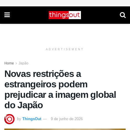
ADVERTISEMENT
Home
Japão
Novas restrições a
estrangeiros podem
prejudicar a imagem global
do Japão
by
ThingsOut
9 de junho de 2026