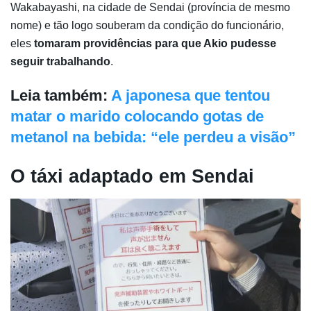
Wakabayashi, na cidade de Sendai (província de mesmo
nome) e tão logo souberam da condição do funcionário,
eles
tomaram providências para que Akio pudesse
seguir trabalhando
.
Leia também:
A japonesa que tentou
matar o marido colocando gotas de
metanol na bebida: “ele perdeu a visão”
O táxi adaptado em Sendai