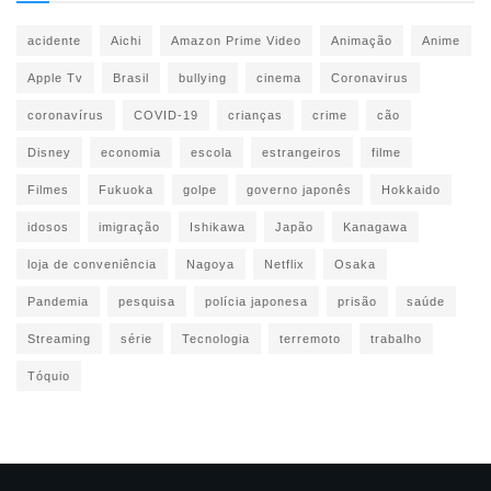
acidente
Aichi
Amazon Prime Video
Animação
Anime
Apple Tv
Brasil
bullying
cinema
Coronavirus
coronavírus
COVID-19
crianças
crime
cão
Disney
economia
escola
estrangeiros
filme
Filmes
Fukuoka
golpe
governo japonês
Hokkaido
idosos
imigração
Ishikawa
Japão
Kanagawa
loja de conveniência
Nagoya
Netflix
Osaka
Pandemia
pesquisa
polícia japonesa
prisão
saúde
Streaming
série
Tecnologia
terremoto
trabalho
Tóquio