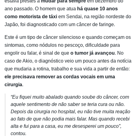
estava prestes a
mudar para sempre
em dezembro do
ano passado. O homem que atua
há quase 10 anos
como motorista de táxi
em Sendai, na região nordeste do
Japão, foi diagnosticado com um câncer de faringe.
Este é um tipo de câncer silencioso e quando começam os
sintomas, como nódulos no pescoço, dificuldade para
engolir ou falar, é sinal de que
o tumor já avançou
. No
caso de Akio, o diagnóstico veio um pouco antes da notícia
que mudaria a rotina, trabalho e sua vida a partir de então:
ele precisava remover as cordas vocais em uma
cirurgia
.
“Eu fiquei muito abalado quando soube do câncer, com
aquele sentimento de não saber se teria cura ou não.
Depois da cirurgia no hospital, eu não tive muita reação
ao fato de que não podia mais falar. Mas quando recebi
alta e fui para a casa, eu me desesperei um pouco”,
contou.