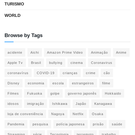
TURISMO
WORLD
Browse by Tags
acidente
Aichi
Amazon Prime Video
Animação
Anime
Apple Tv
Brasil
bullying
cinema
Coronavirus
coronavírus
COVID-19
crianças
crime
cão
Disney
economia
escola
estrangeiros
filme
Filmes
Fukuoka
golpe
governo japonês
Hokkaido
idosos
imigração
Ishikawa
Japão
Kanagawa
loja de conveniência
Nagoya
Netflix
Osaka
Pandemia
pesquisa
polícia japonesa
prisão
saúde
Streaming
série
Tecnologia
terremoto
trabalho