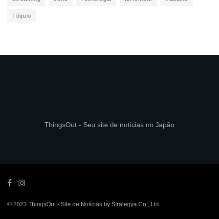
Tóquio
ThingsOut - Seu site de notícias no Japão
© 2023
ThingsOut
- Site de Notícias by
Strategya Co., Ltd
.