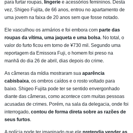
para furtar roupas,
lingerie
e acessórios femininos. Desta
vez, Shigeo Fujita, de 66 anos, entrou no apartamento de
uma jovem na faixa de 20 anos sem que fosse notado.
Ele vasculhou os armários e foi embora com
parte das
roupas da vítima, uma jaqueta e uma bolsa
. No total, o
valor do furto ficou em torno de ¥730 mil. Segundo uma
reportagem da Emissora Fuji, o homem foi preso na
manhã do dia 26 de abril, dias depois do crime.
As câmeras da mídia mostraram sua
aparência
cabisbaixa
, os ombros caídos e o rosto voltado para
baixo. Shigeo Fujita pode ter se sentido envergonhado
diante das câmeras, como acontece com muitas pessoas
acusadas de crimes. Porém, na sala da delegacia, onde foi
interrogado,
contou de forma direta sobre as razões de
seus furtos
.
A polícia pode ter imaginado que ele
pretendia vender as