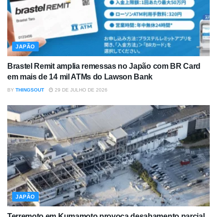
JAPÃO
Brastel Remit amplia remessas no Japão com BR Card
em mais de 14 mil ATMs do Lawson Bank
BY
THINGSOUT
29 DE JULHO DE 2026
JAPÃO
Terremoto em Kumamoto provoca desabamento parcial