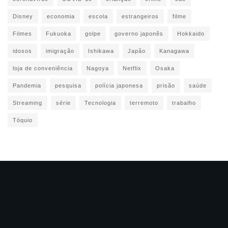
Disney
economia
escola
estrangeiros
filme
Filmes
Fukuoka
golpe
governo japonês
Hokkaido
idosos
imigração
Ishikawa
Japão
Kanagawa
loja de conveniência
Nagoya
Netflix
Osaka
Pandemia
pesquisa
polícia japonesa
prisão
saúde
Streaming
série
Tecnologia
terremoto
trabalho
Tóquio