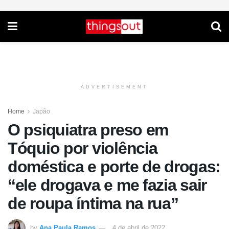
ADVERTISEMENT
Home
Japão
O psiquiatra preso em
Tóquio por violência
doméstica e porte de drogas:
“ele drogava e me fazia sair
de roupa íntima na rua”
by
Ana Paula Ramos
4 de abril de 2022