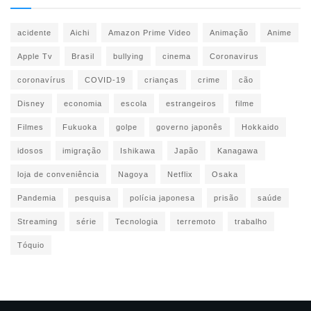
acidente
Aichi
Amazon Prime Video
Animação
Anime
Apple Tv
Brasil
bullying
cinema
Coronavirus
coronavírus
COVID-19
crianças
crime
cão
Disney
economia
escola
estrangeiros
filme
Filmes
Fukuoka
golpe
governo japonês
Hokkaido
idosos
imigração
Ishikawa
Japão
Kanagawa
loja de conveniência
Nagoya
Netflix
Osaka
Pandemia
pesquisa
polícia japonesa
prisão
saúde
Streaming
série
Tecnologia
terremoto
trabalho
Tóquio