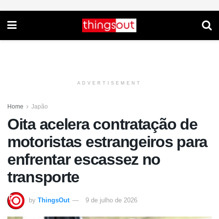
ADVERTISEMENT
Home
Japão
Oita acelera contratação de
motoristas estrangeiros para
enfrentar escassez no
transporte
by
ThingsOut
9 de julho de 2026